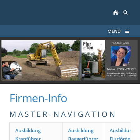
MENÜ
Firmen-Info
M A S T E R - N A V I G A T I O N
Ausbildung
Ausbildung
Ausbildung
Kranführer
Baggerführer
Flurförderze