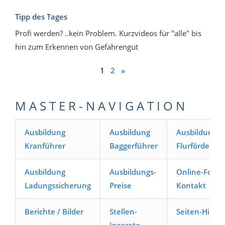
Tipp des Tages
Profi werden? ..kein Problem. Kurzvideos für "alle" bis
hin zum Erkennen von Gefahrengut
1
2
»
M A S T E R - N A V I G A T I O N
Ausbildung
Ausbildung
Ausbildung
Kranführer
Baggerführer
Flurförderze
Ausbildung
Ausbildungs-
Online-Formu
Ladungssicherung
Preise
Kontakt
Berichte / Bilder
Stellen-
Seiten-Hilfe